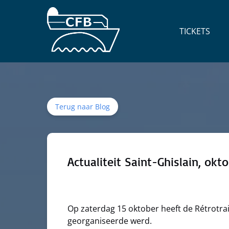
Ga naar de primaire navigatie
Ga naar inhoud
Ga naar voettekst
Open Tickets
TICKETS
Menu
Terug naar Blog
Actualiteit Saint-Ghislain, okt
Op zaterdag 15 oktober heeft de Rétrotrai
georganiseerde werd.