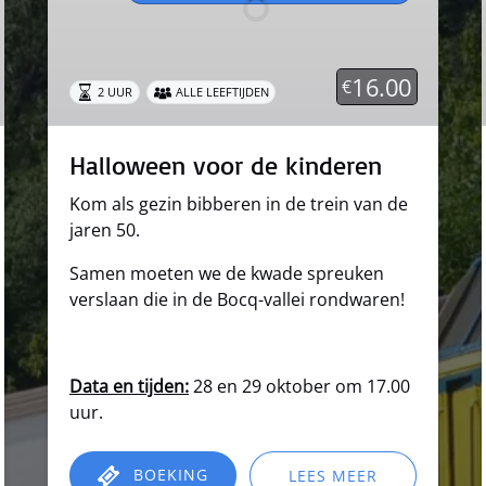
16.00
€
2 UUR
ALLE LEEFTIJDEN
Halloween voor de kinderen
Kom als gezin bibberen in de trein van de
jaren 50.
Samen moeten we de kwade spreuken
verslaan die in de Bocq-vallei rondwaren!
Data en tijden:
28 en 29 oktober om 17.00
uur.
BOEKING
LEES MEER