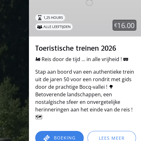
1,25 HOURS
16.00
€
ALLE LEEFTIJDEN
Toeristische treinen 2026
🚂 Reis door de tijd … in alle vrijheid ! 🚃
Stap aan boord van een authentieke trein
uit de jaren 50 voor een rondrit met gids
door de prachtige Bocq-vallei ! 🌳
Betoverende landschappen, een
nostalgische sfeer en onvergetelijke
herinneringen aan het einde van de reis !
🗺️
BOEKING
LEES MEER