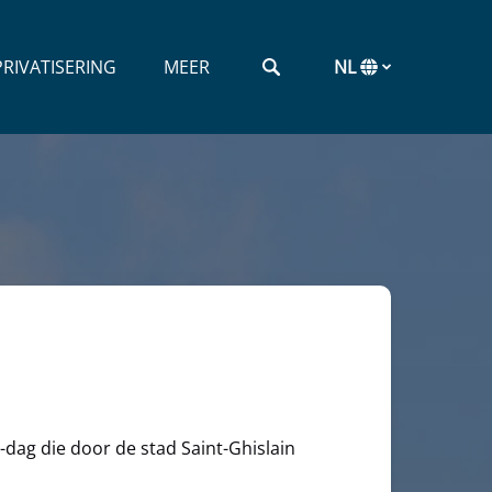
rivatisering Menu
Open More
RIVATISERING
MEER
NL
Menu
Selecteer
uw
taal
-dag die door de stad Saint-Ghislain