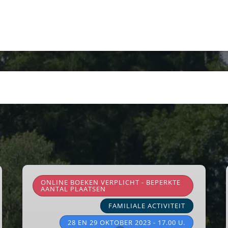
Halloween
voor
ONLINE BOEKEN VERPLICHT - BEPERKTE
AANTAL PLAATSEN
de
FAMILIALE ACTIVITEIT
kinderen
28 EN 29 OKTOBER 2023 - 17.00 U.