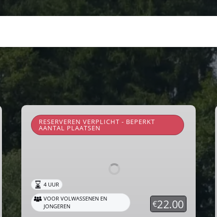
Rando-
Trains
RESERVEREN VERPLICHT - BEPERKT
AANTAL PLAATSEN
du
Bocq
2026
4 UUR
VOOR VOLWASSENEN EN
22.00
€
JONGEREN