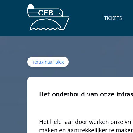
Ga naar de primaire navigatie
Ga naar inhoud
Ga naar voettekst
Open Tickets
TICKETS
Menu
Terug naar Blog
Het onderhoud van onze infras
Het hele jaar door werken onze vri
maken en aantrekkelijker te maken