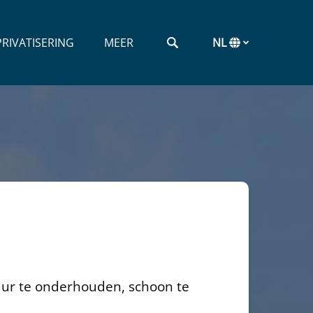
rivatisering Menu
Open More
RIVATISERING
MEER
NL
Menu
Selecteer
uw
taal
tuur te onderhouden, schoon te