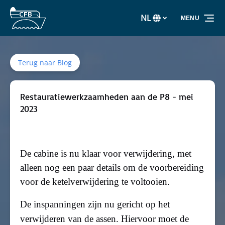
Ga naar de primaire navigatie
Ga naar inhoud
Ga naar voettekst
NL
MENU
Selecteer
uw
taal
Terug naar Blog
Restauratiewerkzaamheden aan de P8 - mei
2023
De cabine is nu klaar voor verwijdering, met
alleen nog een paar details om de voorbereiding
voor de ketelverwijdering te voltooien.
De inspanningen zijn nu gericht op het
verwijderen van de assen. Hiervoor
moet
de