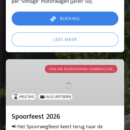
per “vintage” motorwagen (jaren ’50).
BOEKING
LEES MEER
Spoorfeest
2026
ONLINE RESERVERING AANBEVOLEN
HELE DAG
ALLE LEEFTIJDEN
Spoorfeest 2026
📢
Het Spoorwegfeest keert terug naar de