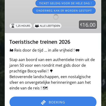
treinen
TICKET GELDIG VOOR DE HELE DAG !
2026
ONDERWEG KAN ER WORDEN GESTOPT
16.00
€
1,25 HOURS
ALLE LEEFTIJDEN
Toeristische treinen 2026
🚂 Reis door de tijd … in alle vrijheid ! 🚃
Stap aan boord van een authentieke trein uit de
jaren 50 voor een rondrit met gids door de
prachtige Bocq-vallei ! 🌳
Betoverende landschappen, een nostalgische
sfeer en onvergetelijke herinneringen aan het
einde van de reis ! 🗺️
BOEKING