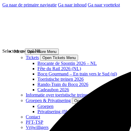
Ga naar de primaire navigatie
Ga naar inhoud
Ga naar voettekst
Selecteer uw taal
NL
Meer
Open More Menu
Tickets
Open Tickets Menu
Brocante de Spontin 2026 – NL
Fête du Rail 2026 (NL)
Bocq Gourmand – En train vers le Sud (nl)
Toeristische treinen 2026
Rando-Train du Bocq 2026
Cadeaubon 2026
Informatie over toeristische treinen
Groepen & Privatisering
Open Groepen & Privatisering M
Groepen
Privatisering (film, fotoshoot, ...)
Contact
PFT-TSP
Vrijwilligers