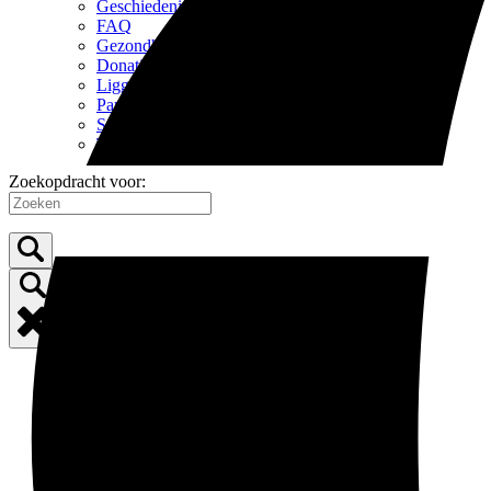
Geschiedenis
FAQ
Gezondheid & veiligheid
Donaties
Ligging
Partners
Sponsors
Toerisme in de omgeving
Zoekopdracht voor: