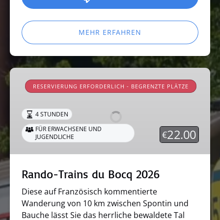
MEHR ERFAHREN
Rando-
Trains
RESERVIERUNG ERFORDERLICH - BEGRENZTE PLÄTZE
du
Bocq
4 STUNDEN
2026
FÜR ERWACHSENE UND
22.00
€
JUGENDLICHE
Rando-Trains du Bocq 2026
Diese auf Französisch kommentierte
Wanderung von 10 km zwischen Spontin und
Bauche lässt Sie das herrliche bewaldete Tal