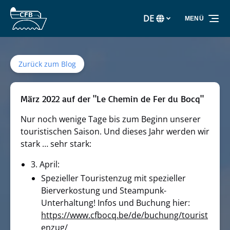
Zur Primärnavigation springen
Zum Inhalt springen
Zur Fußzeile springen
DE
MENÜ
Wählen
Sie
Ihre
Sprache
Zurück zum Blog
März 2022 auf der "Le Chemin de Fer du Bocq"
Nur noch wenige Tage bis zum Beginn unserer
touristischen Saison. Und dieses Jahr werden wir
stark … sehr stark:
3. April:
Spezieller Touristenzug mit spezieller
Bierverkostung und Steampunk-
Unterhaltung! Infos und Buchung hier:
https://www.cfbocq.be/de/buchung/tourist
enzug/