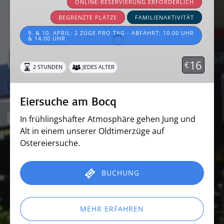
am
ONLINE-RESERVIERUNG ERFORDERLICH
Bocq
BEGRENZTE PLÄTZE
FAMILIENAKTIVITÄT
9. & 10. APRIL: 2 ZÜGE PRO TAG - ABFAHRT: 10.00 UHR
& 14.00 UHR
16
€
2 STUNDEN
JEDES ALTER
Eiersuche am Bocq
In frühlingshafter Atmosphäre gehen Jung und
Alt in einem unserer Oldtimerzüge auf
Ostereiersuche.
BUCHUNG
MEHR ERFAHREN