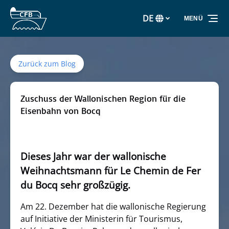
Zur Primärnavigation springen
Zum Inhalt springen
Zur Fußzeile springen
DE
MENÜ
Wählen
Sie
Ihre
Sprache
Zurück zum Blog
Zuschuss der Wallonischen Region für die
Eisenbahn von Bocq
Dieses Jahr war der wallonische
Weihnachtsmann für Le Chemin de Fer
du Bocq sehr großzügig.
Am 22. Dezember hat die wallonische Regierung
auf Initiative der Ministerin für Tourismus,