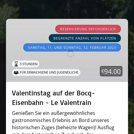
Valentinstag
auf
RESERVIERUNG ERFORDERLICH
der
BEGRENZTE ANZAHL VON PLÄTZEN
Bocq-
SAMSTAG, 11. UND SONNTAG, 12. FEBRUAR 2023
Eisenbahn
-
3 STUNDEN
Le
94.00
€
Valentrain
FÜR ERWACHSENE UND JUGENDLICHE
Valentinstag auf der Bocq-
Eisenbahn - Le Valentrain
Genießen Sie ein außergewöhnliches
gastronomisches Erlebnis an Bord unseres
historischen Zuges (beheizte Wagen)! Ausflug