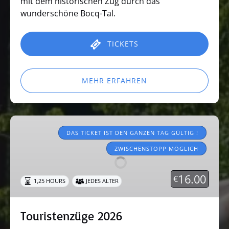
mit dem historischen Zug durch das
wunderschöne Bocq-Tal.
TICKETS
MEHR ERFAHREN
Touristenzüge
2026
DAS TICKET IST DEN GANZEN TAG GÜLTIG !
ZWISCHENSTOPP MÖGLICH
16.00
€
1,25 HOURS
JEDES ALTER
Touristenzüge 2026