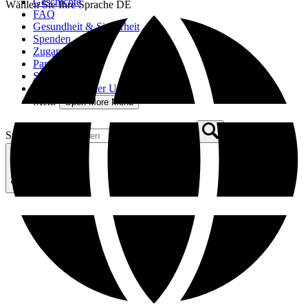
Geschichte
Wählen Sie Ihre Sprache
DE
FAQ
Gesundheit & Sicherheit
Spenden
Zugang
Partner
Sponsoren
Tourismus in der Umgebung
Mehr
Open More Menu
Suchen nach: