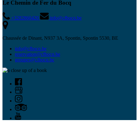
Le Chemin de Fer du Bocq
+3282860420
info@cfbocq.be
Chaussée de Dinant, N937 3A, Spontin, Spontin 5530, BE
info@cfbocq.be
reservation@cfbocq.be
groupes@cfbocq.be
Schnelle Information