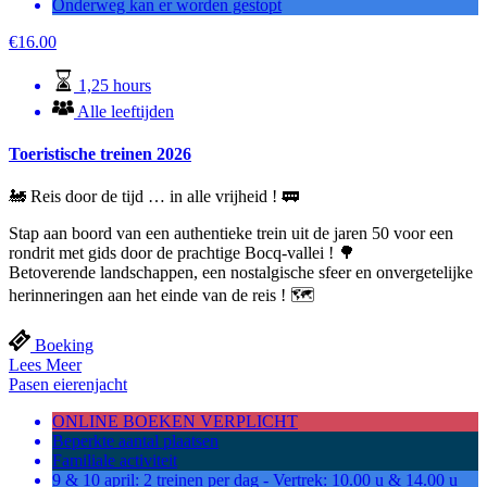
Onderweg kan er worden gestopt
€
16.00
1,25 hours
Alle leeftijden
Toeristische treinen 2026
🚂 Reis door de tijd … in alle vrijheid ! 🚃
Stap aan boord van een authentieke trein uit de jaren 50 voor een
rondrit met gids door de prachtige Bocq-vallei ! 🌳
Betoverende landschappen, een nostalgische sfeer en onvergetelijke
herinneringen aan het einde van de reis ! 🗺️
Boeking
Lees Meer
Pasen eierenjacht
ONLINE BOEKEN VERPLICHT
Beperkte aantal plaatsen
Familiale activiteit
9 & 10 april: 2 treinen per dag - Vertrek: 10.00 u & 14.00 u