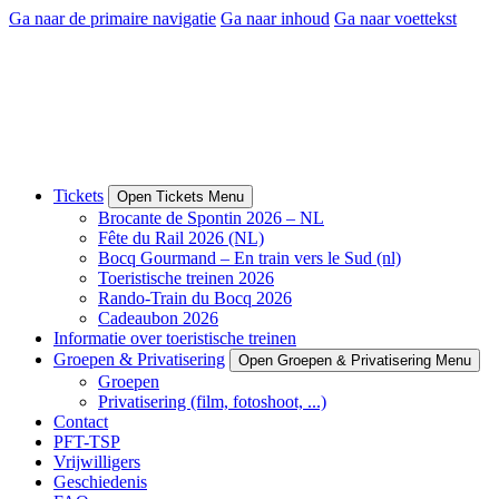
Ga naar de primaire navigatie
Ga naar inhoud
Ga naar voettekst
Tickets
Open Tickets Menu
Brocante de Spontin 2026 – NL
Fête du Rail 2026 (NL)
Bocq Gourmand – En train vers le Sud (nl)
Toeristische treinen 2026
Rando-Train du Bocq 2026
Cadeaubon 2026
Informatie over toeristische treinen
Groepen & Privatisering
Open Groepen & Privatisering Menu
Groepen
Privatisering (film, fotoshoot, ...)
Contact
PFT-TSP
Vrijwilligers
Geschiedenis