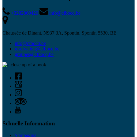
+3282860420
info@cfbocq.be
Chaussée de Dinant, N937 3A, Spontin, Spontin 5530, BE
info@cfbocq.be
reservation@cfbocq.be
groupes@cfbocq.be
Schnelle Information
Startpagina