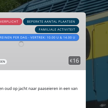
 VERPLICHT
BEPERKTE AANTAL PLAATSEN
FAMILIALE ACTIVITEIT
TREINEN PER DAG - VERTREK: 10.00 U & 14.00 U
16
€
JDEN
t
 en oud op jacht naar paaseieren in een van