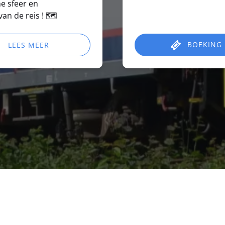
e sfeer en
an de reis ! 🗺️
BOEKING
LEES MEER