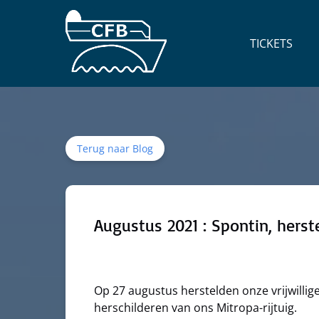
Ga naar de primaire navigatie
Ga naar inhoud
Ga naar voettekst
Open Tickets
TICKETS
Menu
Terug naar Blog
Augustus 2021 : Spontin, herst
Op 27 augustus herstelden onze vrijwilli
herschilderen van ons Mitropa-rijtuig.