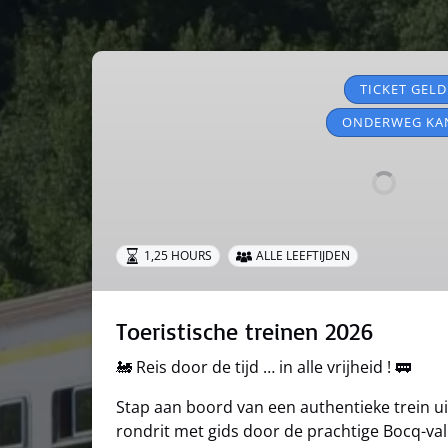
Toeristische
treinen
TICKET GELD
2026
ONDERWEG KA
1,25 HOURS
ALLE LEEFTIJDEN
Toeristische treinen 2026
🚂 Reis door de tijd … in alle vrijheid ! 🚃
Stap aan boord van een authentieke trein ui
rondrit met gids door de prachtige Bocq-valle