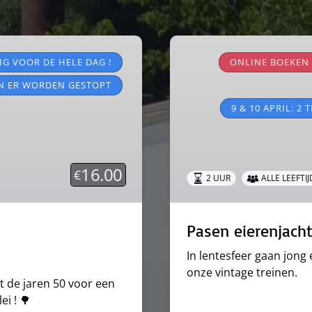
Pasen
eierenjacht
IG VOOR DE HELE DAG !
ONLINE BOEKEN
N ER WORDEN GESTOPT
9 & 10 APRIL: 2 
16.00
€
2 UUR
ALLE LEEFTI
Pasen eierenjach
In lentesfeer gaan jong
onze vintage treinen.
t de jaren 50 voor een
i ! 🌳