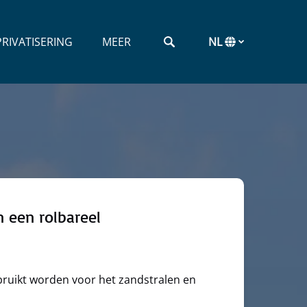
rivatisering Menu
Open More
RIVATISERING
MEER
NL
Menu
Selecteer
uw
taal
n een rolbareel
bruikt worden voor het zandstralen en