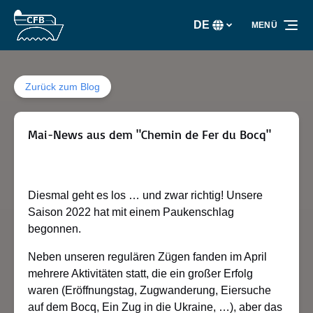
Zur Primärnavigation springen
Zum Inhalt springen
Zur Fußzeile springen
DE
MENÜ
Wählen
Sie
Ihre
Sprache
Zurück zum Blog
Mai-News aus dem "Chemin de Fer du Bocq"
Diesmal geht es los … und zwar richtig! Unsere
Saison 2022 hat mit einem Paukenschlag
begonnen.
Neben unseren regulären Zügen fanden im April
mehrere Aktivitäten statt, die ein großer Erfolg
waren (Eröffnungstag, Zugwanderung, Eiersuche
auf dem Bocq, Ein Zug in die Ukraine, …), aber das