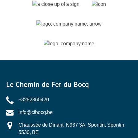
Link
Gallery
Le Chemin de Fer du Bocq
+3282860420
info@cfbocq.be
Chaussée de Dinant, N937 3A, Spontin, Spontin
5530, BE