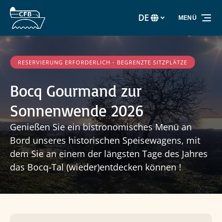
Zur Primärnavigation springen
Zum Inhalt springen
Zur Fußzeile springen
DE
MENÜ
Wählen
Sie
Ihre
Sprache
RESERVIERUNG ERFORDERLICH - BEGRENZTE SITZPLÄTZE
Bocq Gourmand zur
Sonnenwende 2026
Genießen Sie ein bistronomisches Menü an
Bord unseres historischen Speisewagens, mit
dem Sie an einem der längsten Tage des Jahres
das Bocq-Tal (wieder)entdecken können !