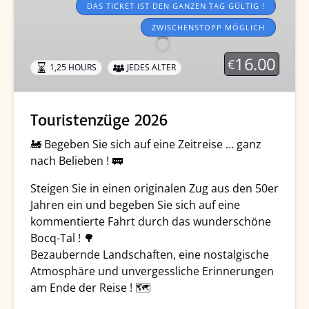
2026
DAS TICKET IST DEN GANZEN TAG GÜLTIG !
ZWISCHENSTOPP MÖGLICH
16.00
€
1,25 HOURS
JEDES ALTER
Touristenzüge 2026
🚂 Begeben Sie sich auf eine Zeitreise … ganz
nach Belieben ! 🚃
Steigen Sie in einen originalen Zug aus den 50er
Jahren ein und begeben Sie sich auf eine
kommentierte Fahrt durch das wunderschöne
Bocq-Tal ! 🌳
Bezaubernde Landschaften, eine nostalgische
Atmosphäre und unvergessliche Erinnerungen
am Ende der Reise ! 🗺️