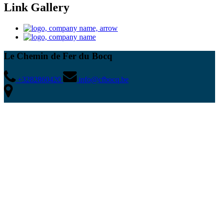
Link Gallery
Le Chemin de Fer du Bocq
+3282860420
info@cfbocq.be
Chaussée de Dinant, N937 3A, Spontin, Spontin 5530, BE
info@cfbocq.be
reservation@cfbocq.be
groupes@cfbocq.be