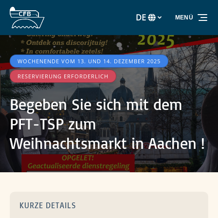
Zur Primärnavigation springen
Zum Inhalt springen
Zur Fußzeile springen
DE
MENÜ
Wählen
Sie
Ihre
Sprache
WOCHENENDE VOM 13. UND 14. DEZEMBER 2025
RESERVIERUNG ERFORDERLICH
Begeben Sie sich mit dem
PFT-TSP zum
Weihnachtsmarkt in Aachen !
KURZE DETAILS