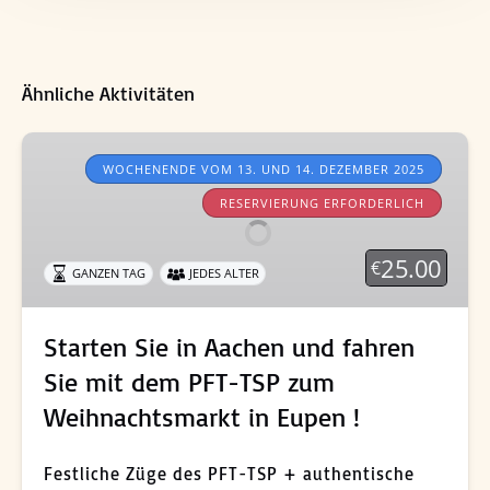
Ähnliche Aktivitäten
Starten
Sie
WOCHENENDE VOM 13. UND 14. DEZEMBER 2025
in
RESERVIERUNG ERFORDERLICH
Aachen
und
25.00
€
GANZEN TAG
JEDES ALTER
fahren
Sie
mit
Starten Sie in Aachen und fahren
dem
Sie mit dem PFT-TSP zum
PFT-
TSP
Weihnachtsmarkt in Eupen !
zum
Weihnachtsmarkt
Festliche Züge des PFT-TSP + authentische
in