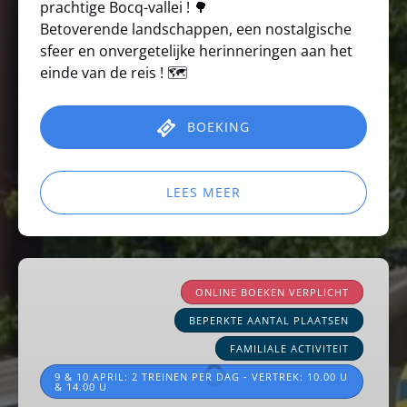
prachtige Bocq-vallei ! 🌳
Betoverende landschappen, een nostalgische
sfeer en onvergetelijke herinneringen aan het
einde van de reis ! 🗺️
BOEKING
LEES MEER
Pasen
eierenjacht
ONLINE BOEKEN VERPLICHT
BEPERKTE AANTAL PLAATSEN
FAMILIALE ACTIVITEIT
9 & 10 APRIL: 2 TREINEN PER DAG - VERTREK: 10.00 U
& 14.00 U