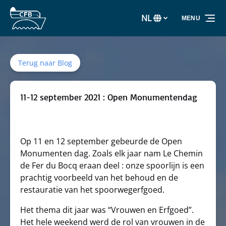
Ga naar de primaire navigatie
Ga naar inhoud
Ga naar voettekst
NL
MENU
Selecteer
uw
taal
Terug naar Blog
11-12 september 2021 : Open Monumentendag
Op 11 en 12 september gebeurde de Open
Monumenten dag. Zoals elk jaar nam Le Chemin
de Fer du Bocq eraan deel : onze spoorlijn is een
prachtig voorbeeld van het behoud en de
restauratie van het spoorwegerfgoed.
Het thema dit jaar was “Vrouwen en Erfgoed”.
Het hele weekend werd de rol van vrouwen in de