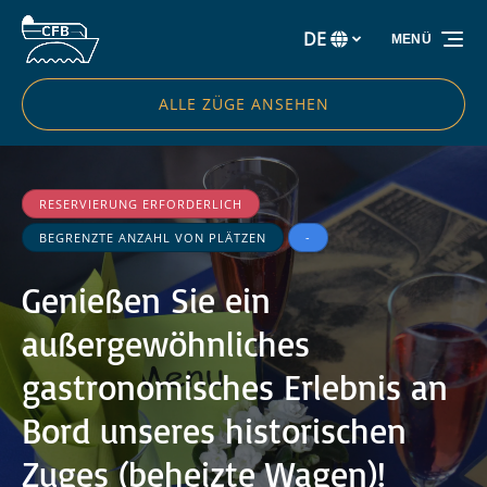
Zur Primärnavigation springen
Zum Inhalt springen
Zur Fußzeile springen
DE
MENÜ
Wählen
Sie
Ihre
ALLE ZÜGE ANSEHEN
Sprache
RESERVIERUNG ERFORDERLICH
BEGRENZTE ANZAHL VON PLÄTZEN
-
Genießen Sie ein
außergewöhnliches
gastronomisches Erlebnis an
Bord unseres historischen
Zuges (beheizte Wagen)!