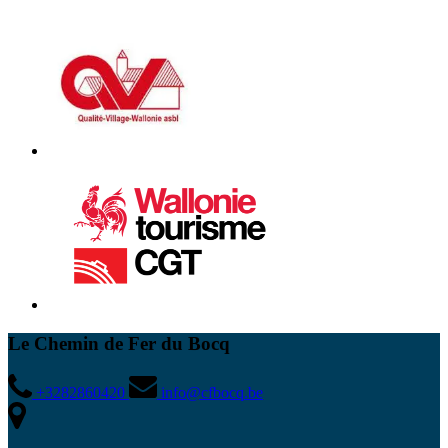
Le Chemin de Fer du Bocq
+3282860420
info@cfbocq.be