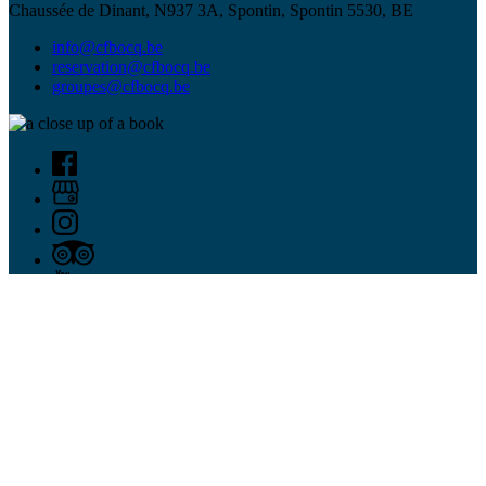
Chaussée de Dinant, N937 3A, Spontin, Spontin 5530, BE
info@cfbocq.be
reservation@cfbocq.be
groupes@cfbocq.be
Infos Rapides
Accueil
Tickets
Groupe
Histoire
FAQ
Contact