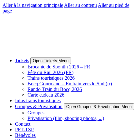
Aller à la navigation principale
Aller au contenu
Aller au pied de
page
Tickets
Open Tickets Menu
Brocante de Spontin 2026 – FR
Fête du Rail 2026 (FR)
Trains touristiques 2026
Bocq Gourmand – En train vers le Sud (fr)
Rando-Train du Bocq 2026
Carte cadeau 2026
Infos trains touristiques
Groupes & Privatisation
Open Groupes & Privatisation Menu
Groupes
Privatisation (film, shooting photos, ...)
Contact
PFT-TSP
Bénévoles