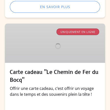
EN SAVOIR PLUS
Carte
cadeau
UNIQUEMENT EN LIGNE
"Le
Chemin
de
Fer
du
Bocq"
Carte cadeau "Le Chemin de Fer du
Bocq"
Offrir une carte cadeau, c’est offrir un voyage
dans le temps et des souvenirs plein la tête !