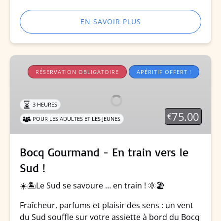
EN SAVOIR PLUS
Bocq
Gourmand
RÉSERVATION OBLIGATOIRE
APÉRITIF OFFERT !
-
En
3 HEURES
train
75.00
€
POUR LES ADULTES ET LES JEUNES
vers
le
Sud
Bocq Gourmand - En train vers le
!
Sud !
☀️🏝️Le Sud se savoure … en train ! 🌞🏖️
Fraîcheur, parfums et plaisir des sens : un vent
du Sud souffle sur votre assiette à bord du Bocq