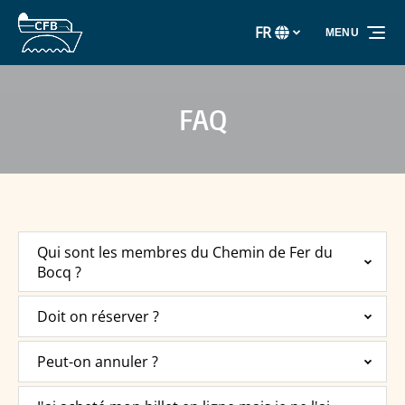
Aller à la navigation principale
Aller au contenu
Aller au pied de page
FR
MENU
Sélectionnez
votre
langue
FAQ
Qui sont les membres du Chemin de Fer du
Bocq ?
Doit on réserver ?
Peut-on annuler ?