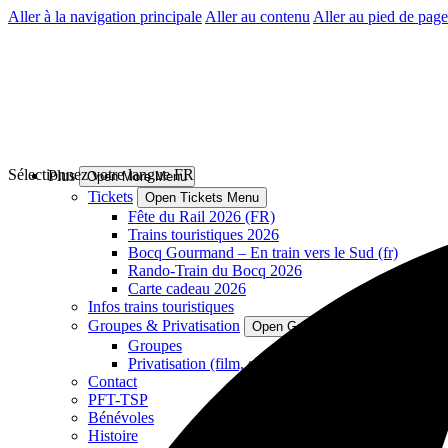
Aller à la navigation principale
Aller au contenu
Aller au pied de page
Sélectionnez votre langue
FR
Plus
Open More Menu
Tickets
Open Tickets Menu
Fête du Rail 2026 (FR)
Trains touristiques 2026
Bocq Gourmand – En train vers le Sud (fr)
Rando-Train du Bocq 2026
Carte cadeau 2026
Infos trains touristiques
Groupes & Privatisation
Open Groupes & Privatisation M
Groupes
Privatisation (film, shooting photos, ...)
Contact
PFT-TSP
Bénévoles
Histoire