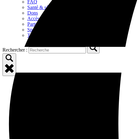
FAQ
Santé & sécurité
Dons
Accès
Partenaires
Sponsors
Tourisme aux alentours
Rechercher :