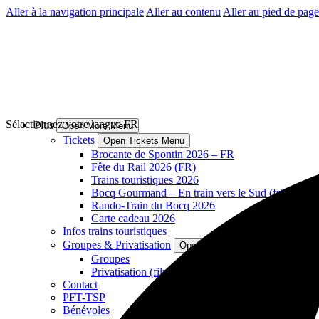
Aller à la navigation principale
Aller au contenu
Aller au pied de page
Sélectionnez votre langue
FR
Plus
Open More Menu
Tickets
Open Tickets Menu
Brocante de Spontin 2026 – FR
Fête du Rail 2026 (FR)
Trains touristiques 2026
Bocq Gourmand – En train vers le Sud (fr)
Rando-Train du Bocq 2026
Carte cadeau 2026
Infos trains touristiques
Groupes & Privatisation
Open Groupes & Privatisation M
Groupes
Privatisation (film, shooting photos, ...)
Contact
PFT-TSP
Bénévoles