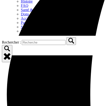
Histoire
FAQ
Santé & sécurité
Dons
Accès
Partenaires
Sponsors
Tourisme aux alentours
Rechercher :