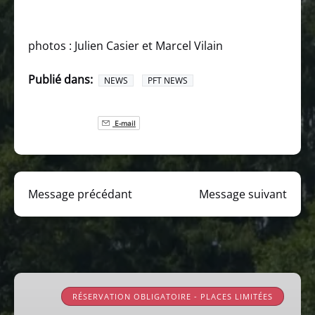
photos :
Julien Casier et Marcel Vilain
Publié dans:
NEWS
PFT NEWS
E-mail
Message précédant
Message suivant
Rando-
Trains
RÉSERVATION OBLIGATOIRE - PLACES LIMITÉES