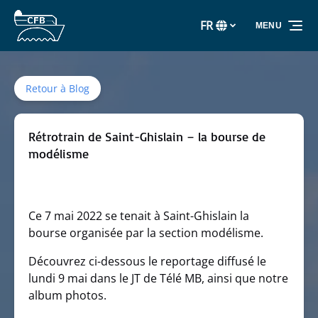
Aller à la navigation principale
Aller au contenu
Aller au pied de page
FR
MENU
Sélectionnez
votre
langue
Retour à Blog
Rétrotrain de Saint-Ghislain – la bourse de
modélisme
Ce 7 mai 2022 se tenait à Saint-Ghislain
la
bourse organisée par la section modélisme.
Découvrez ci-dessous le reportage diffusé le
lundi 9 mai dans le JT de Télé MB, ainsi que notre
album photos.