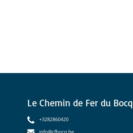
Link
Gallery
Le Chemin de Fer du Bocq
+3282860420
info@cfbocq.be