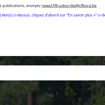
s publications, envoyez
newsCFB-subscribe@cfbocq.be
lien(s) ci-dessus, cliquez d’abord sur “En savoir plus »” ci-