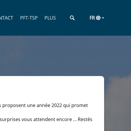
Open More
NTACT
PFT-TSP
PLUS
FR
Menu
Sélectionne
votre
langue
vous proposent une année 2022 qui promet
s surprises vous attendent encore … Restés