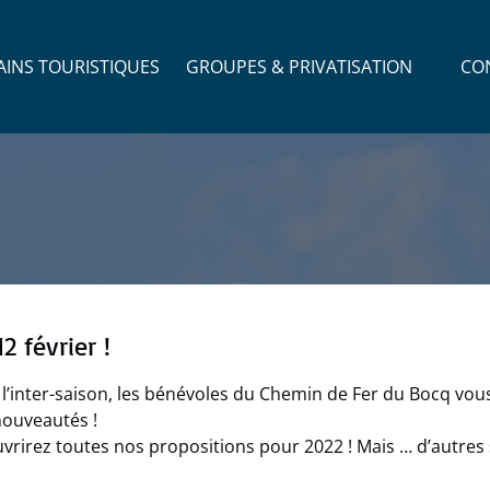
Open Groupes & Privatisation Menu
AINS TOURISTIQUES
GROUPES & PRIVATISATION
CO
 février !
nt l’inter-saison, les bénévoles du Chemin de Fer du Bocq 
nouveautés !
couvrirez toutes nos propositions pour 2022 ! Mais … d’autre