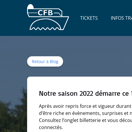
Aller à la navigation principale
Aller au contenu
Aller au pied de page
Open Tickets
TICKETS
INFOS TR
Menu
Retour à Blog
Notre saison 2022 démarre ce 12
Après avoir repris force et vigueur dura
d’être riche en évènements, surprises et 
Consultez l’onglet billetterie et vous dé
connectés.