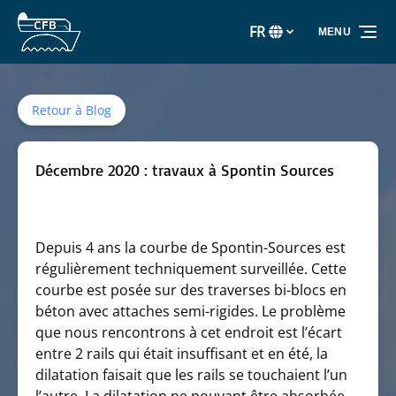
Aller à la navigation principale
Aller au contenu
Aller au pied de page
FR
MENU
Sélectionnez
votre
langue
Retour à Blog
Décembre 2020 : travaux à Spontin Sources
Depuis 4 ans la courbe de Spontin-Sources est
régulièrement techniquement surveillée. Cette
courbe est posée sur des traverses bi-blocs en
béton avec attaches semi-rigides. Le problème
que nous rencontrons à cet endroit est l’écart
entre 2 rails qui était insuffisant et en été, la
dilatation faisait que les rails se touchaient l’un