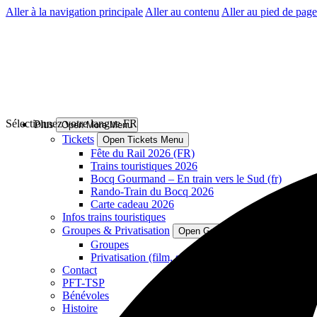
Aller à la navigation principale
Aller au contenu
Aller au pied de page
Sélectionnez votre langue
FR
Plus
Open More Menu
Tickets
Open Tickets Menu
Fête du Rail 2026 (FR)
Trains touristiques 2026
Bocq Gourmand – En train vers le Sud (fr)
Rando-Train du Bocq 2026
Carte cadeau 2026
Infos trains touristiques
Groupes & Privatisation
Open Groupes & Privatisation M
Groupes
Privatisation (film, shooting photos, ...)
Contact
PFT-TSP
Bénévoles
Histoire