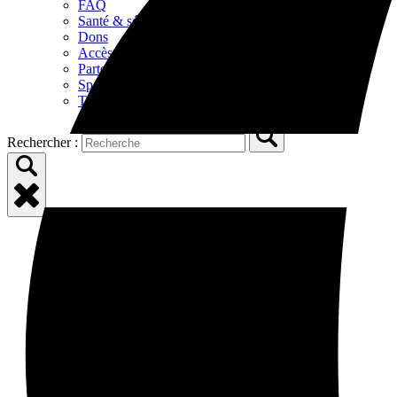
FAQ
Santé & sécurité
Dons
Accès
Partenaires
Sponsors
Tourisme aux alentours
Rechercher :